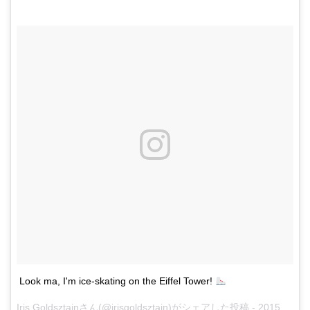
Look ma, I'm ice-skating on the Eiffel Tower!
Iris Goldsztajnさん(@irisgoldsztajn)がシェアした投稿 -
2015 12月 16 1:38午後 PST