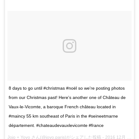
8 days to go until #christmas #noël so we're posting photos
from our Christmas past! Here's another one of Château de
Vaux-le-Vicomte, a baroque French château located in
#maincy 55 km southeast of Paris in the #seineetmarne
département. #chateaudevauxlevicomte #france
Jojo + Yoyo さん(@joyo.paris)がシェアした投稿 -
2016 12月 17 4:04午前 PST