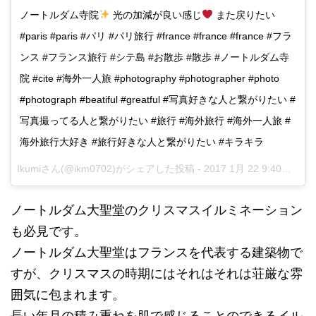
ノートルダム寺院
光の加減が良い感じ
また戻りたい
#paris #paris #パリ #パリ旅行 #france #france #france #フラ
ンス #フランス旅行 #シテ島 #お散歩 #散歩 #ノートルダム寺
院 #cite #海外一人旅 #photography #photographer #photo
#photograph #beatiful #greatful #写真好きな人と繋がりたい #
写真撮ってる人と繋がりたい #旅行 #海外旅行 #海外一人旅 #
海外旅行大好き #旅行好きな人と繋がりたい #キラキラ
Ikumiさん(@ikm0702)がシェアした投稿 -
2017 1月 22 9:40午後 PST
ノートルダム大聖堂のクリスマスイルミネーション
も必見です。
ノートルダム大聖堂はフランスを代表する建築物で
すが、クリスマスの時期にはそれはそれは荘厳な雰
囲気に包まれます。
長い年月の積み重ねを肌で感じることのできるイル