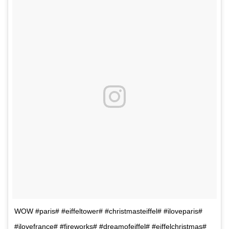
WOW #paris# #eiffeltower# #christmasteiffel# #iloveparis#
#ilovefrance# #fireworks# #dreamofeiffel# #eiffelchristmas#